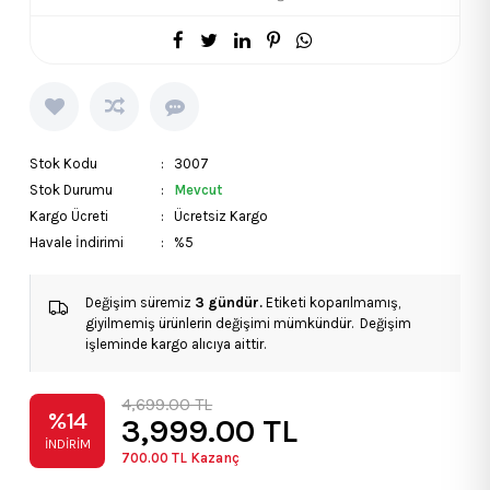
Stok Kodu
: 3007
Stok Durumu
:
Mevcut
Kargo Ücreti
: Ücretsiz Kargo
Havale İndirimi
: %5
Değişim süremiz
3 gündür.
Etiketi koparılmamış,
giyilmemiş ürünlerin değişimi mümkündür. Değişim
işleminde kargo alıcıya aittir.
4,699.00 TL
%14
3,999.00
TL
İNDIRIM
700.00
TL Kazanç