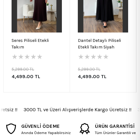
Seres Piliseli Etekli
Dantel Detaylı Piliseli
Takım
Etekli Takım Siyah
★
★
★
★
★
★
★
★
★
★
5,299.00 TL
5,299.00 TL
4,499.00 TL
4,499.00 TL
tsiz !! 3000 TL ve Üzeri Alışverişlerde Kargo Ücretsiz !! 300
GÜVENLİ ÖDEME
ÜRÜN GARANTİSİ
Anında Ödeme Yapaiblirsiniz
Tüm Ürünler Garantili ve Fa