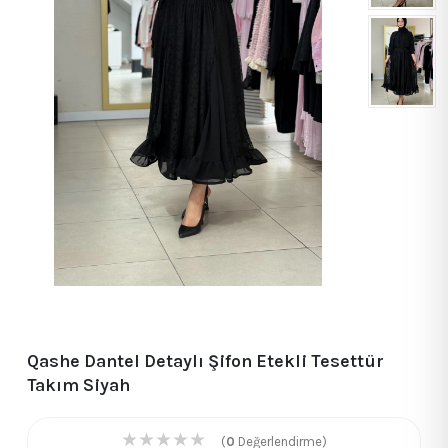
Qashe Dantel Detaylı Şifon Etekli Tesettür
Takım Siyah
★
★
★
★
★
(
0
Değerlendirme)