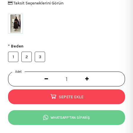
Taksit Seçeneklerini Görün
* Beden
1
2
3
Adet
SEPETE EKLE
WHATSAPP'TAN SİPARİŞ