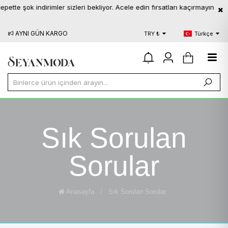
pette şok indirimler sizleri bekliyor. Acele edin fırsatları kaçırmayın
AYNI GÜN KARGO
BLOG
S.S.
TRY ₺
Türkçe
Sık Sorulan
Sorular
Anasayfa
/
Sık Sorulan Sorular