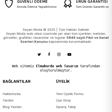
GÜVENLİ ÖDEME
ÜRÜN GARANTİSİ
Anında Ödeme Yapaiblirsiniz
Tüm Ürünler Garantili ve Fa
Seyan Moda © 2025 | Tüm Hakları Saklıdır
Seyan Moda web sitesi üzerinde yer alan tüm içerikler; metinler,
görseller, grafikler, tasarımlar ve logolar
5846 sayılı Fikir ve Sanat
Eserleri Kanunu
kapsamında korunmaktadır.
Web sitemiz
Elmakurdu web Tasarım
tarafından
oluşturulmuştur.
BAĞLANTILAR
ÜYELİK
Hakkımızda
Yeni Üyelik Formu
Yardım
Üye Girişi
Blog Yazıları
Sipariş Takip