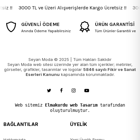
iz !! 3000 TL ve Üzeri Alışverişlerde Kargo Ücretsiz !! 3000 
GÜVENLİ ÖDEME
ÜRÜN GARANTİSİ
Anında Ödeme Yapaiblirsiniz
Tüm Ürünler Garantili ve Fa
Seyan Moda © 2025 | Tüm Hakları Saklıdır
Seyan Moda web sitesi üzerinde yer alan tüm içerikler; metinler,
görseller, grafikler, tasarımlar ve logolar
5846 sayılı Fikir ve Sanat
Eserleri Kanunu
kapsamında korunmaktadır.
Web sitemiz
Elmakurdu web Tasarım
tarafından
oluşturulmuştur.
BAĞLANTILAR
ÜYELİK
Hakkımızda
Yeni Üyelik Formu