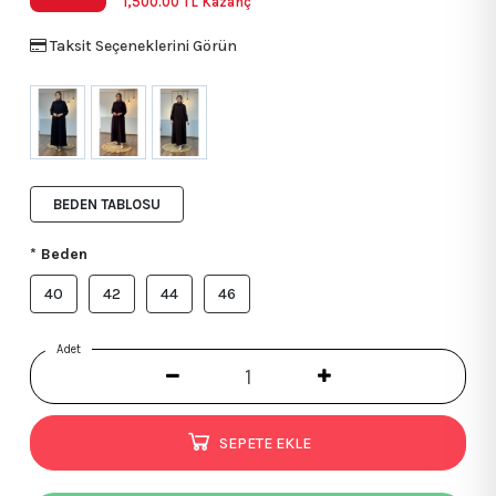
1,500.00
TL Kazanç
Taksit Seçeneklerini Görün
BEDEN TABLOSU
* Beden
40
42
44
46
Adet
SEPETE EKLE