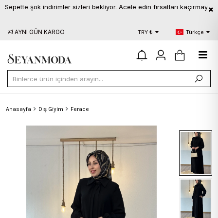
ette şok indirimler sizleri bekliyor. Acele edin fırsatları kaçırmayın
AYNI GÜN KARGO
BLOG
S.S.
TRY ₺
Türkçe
Anasayfa
Dış Giyim
Ferace