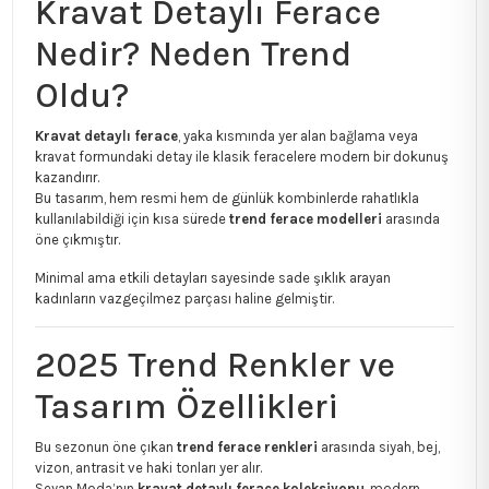
Kravat Detaylı Ferace
Nedir? Neden Trend
Oldu?
Kravat detaylı ferace
, yaka kısmında yer alan bağlama veya
kravat formundaki detay ile klasik feracelere modern bir dokunuş
kazandırır.
Bu tasarım, hem resmi hem de günlük kombinlerde rahatlıkla
kullanılabildiği için kısa sürede
trend ferace modelleri
arasında
öne çıkmıştır.
Minimal ama etkili detayları sayesinde sade şıklık arayan
kadınların vazgeçilmez parçası haline gelmiştir.
2025 Trend Renkler ve
Tasarım Özellikleri
Bu sezonun öne çıkan
trend ferace renkleri
arasında siyah, bej,
vizon, antrasit ve haki tonları yer alır.
Seyan Moda’nın
kravat detaylı ferace koleksiyonu
, modern