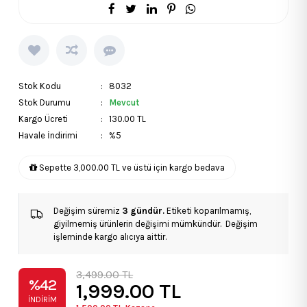
Stok Kodu
: 8032
Stok Durumu
:
Mevcut
Kargo Ücreti
: 130.00 TL
Havale İndirimi
: %5
Sepette 3,000.00 TL ve üstü için kargo bedava
Değişim süremiz
3 gündür.
Etiketi koparılmamış,
giyilmemiş ürünlerin değişimi mümkündür. Değişim
işleminde kargo alıcıya aittir.
3,499.00 TL
%42
1,999.00
TL
İNDIRIM