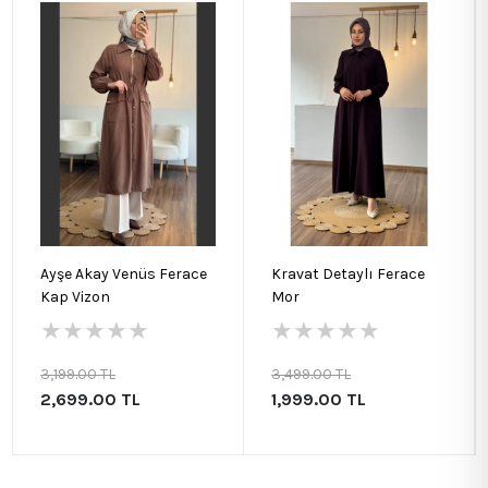
Ayşe Akay Venüs Ferace
Kravat Detaylı Ferace
Kap Vizon
Mor
★
★
★
★
★
★
★
★
★
★
3,199.00 TL
3,499.00 TL
2,699.00 TL
1,999.00 TL