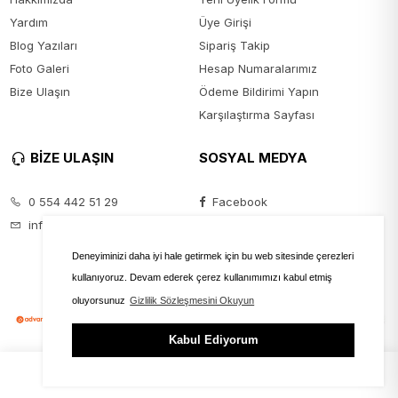
Yardım
Üye Girişi
Blog Yazıları
Sipariş Takip
Foto Galeri
Hesap Numaralarımız
Bize Ulaşın
Ödeme Bildirimi Yapın
Karşılaştırma Sayfası
BİZE ULAŞIN
SOSYAL MEDYA
0 554 442 51 29
Facebook
info@seyanmoda.com
Instagram
Youtube
Deneyiminizi daha iyi hale getirmek için bu web sitesinde çerezleri
kullanıyoruz. Devam ederek çerez kullanımımızı kabul etmiş
oluyorsunuz
Gizlilik Sözleşmesini Okuyun
Kabul Ediyorum
ÜYE GİRİŞİ
FAVORİLER
SEPET