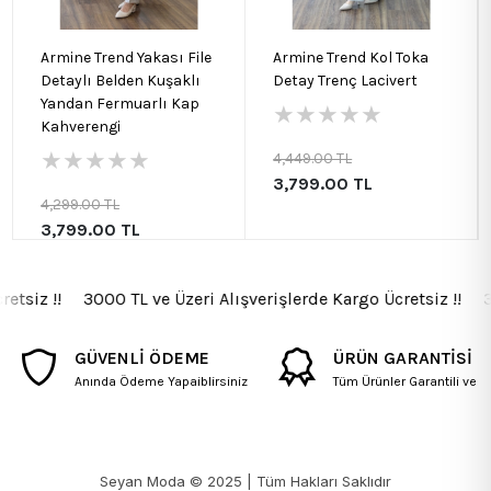
Armine Trend Yakası File
Armine Trend Kol Toka
Detaylı Belden Kuşaklı
Detay Trenç Lacivert
Yandan Fermuarlı Kap
★
★
★
★
★
Kahverengi
★
★
★
★
★
4,449.00 TL
3,799.00 TL
4,299.00 TL
3,799.00 TL
tsiz !! 3000 TL ve Üzeri Alışverişlerde Kargo Ücretsiz !! 300
GÜVENLİ ÖDEME
ÜRÜN GARANTİSİ
Anında Ödeme Yapaiblirsiniz
Tüm Ürünler Garantili ve Fa
Seyan Moda © 2025 | Tüm Hakları Saklıdır