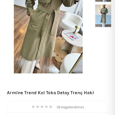
Armine Trend Kol Toka Detay Trenç Haki
★
★
★
★
★
(
0
Değerlendirme)