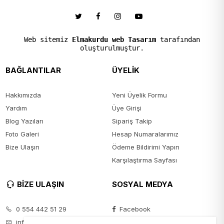
Web sitemiz
Elmakurdu web Tasarım
tarafından
oluşturulmuştur.
BAĞLANTILAR
ÜYELİK
Hakkımızda
Yeni Üyelik Formu
Yardım
Üye Girişi
Blog Yazıları
Sipariş Takip
Foto Galeri
Hesap Numaralarımız
Bize Ulaşın
Ödeme Bildirimi Yapın
Karşılaştırma Sayfası
BİZE ULAŞIN
SOSYAL MEDYA
0 554 442 51 29
Facebook
info@seyanmoda.com
Instagram