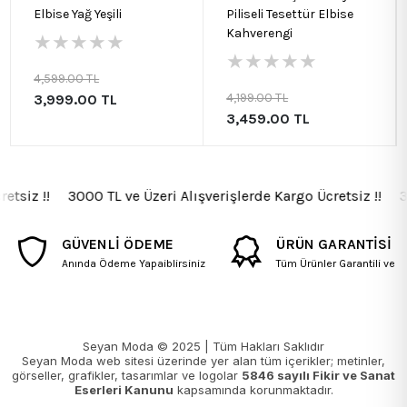
Elbise Yağ Yeşili
Piliseli Tesettür Elbise
Kahverengi
★
★
★
★
★
★
★
★
★
★
4,599.00 TL
4,199.00 TL
3,999.00 TL
3,459.00 TL
tsiz !! 3000 TL ve Üzeri Alışverişlerde Kargo Ücretsiz !! 300
GÜVENLİ ÖDEME
ÜRÜN GARANTİSİ
Anında Ödeme Yapaiblirsiniz
Tüm Ürünler Garantili ve Fa
Seyan Moda © 2025 | Tüm Hakları Saklıdır
Seyan Moda web sitesi üzerinde yer alan tüm içerikler; metinler,
görseller, grafikler, tasarımlar ve logolar
5846 sayılı Fikir ve Sanat
Eserleri Kanunu
kapsamında korunmaktadır.