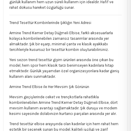
günlük kullanım hem uzun süreli kullanım için idealdir. Hafif ve
rahat dokusu hareket özgürlüğü sunar.
Trend Tesettür Kombinlerinde Şıklığın Yeni Adresi
Armine Trend Kemer Detay Düğmeli Elbise, farklı aksesuarlarla
kolayca kombinlenebilen zamansız tasarımlar arasında yer
almaktadır. Şık bir eşarp, minimal çanta ve klasik ayakkabı
tercihleriyle kusursuz bir tesettür kombin oluşturabilirsiniz.
Yeni sezon trend tesettür giyim ürünleri arasında öne çıkan bu
model, hem spor hem klasik tarzı benimseyen kadınlara hitap
etmektedir. Günlük yaşamdan özel organizasyonlara kadar geniş
kullanım alanı sunmaktadır.
Armine Trend Elbise ile Her Mevsim Şık Görünün
Mevsim geçişlerinde ceket ve trençkotlarla rahatlıkla
kombinlenebilen Armine Trend Kemer Detay Düğmeli Elbise, dört
mevsim kullanım avantajı sağlamaktadır. Şık duruşu ve modern
kesimi sayesinde dolabınızın kurtarıcı parçaları arasında yer alır.
Trend tesettür elbise arayışında olan kadınlar için hem rahat hem
estetik bir seçenek sunan bu model, kaliteli işçiligi ve zarif