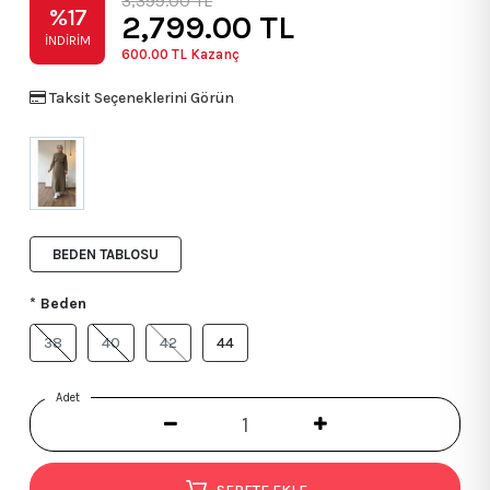
3,399.00 TL
%17
2,799.00
TL
İNDIRIM
600.00
TL Kazanç
Taksit Seçeneklerini Görün
BEDEN TABLOSU
* Beden
38
40
42
44
Adet