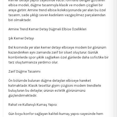
Kemer detaylı yapısı sayesinde vücut formunu dengeli gösteren
elbise modeli, düğme tasarımıyla klasik ve modern çizgileri bir
araya getirir. Armine trend elbise koleksiyonunda yer alan bu özel
tasarım, sade şıklığı seven kadınların vazgeçilmez parçalarından
biri olmaktadır.
Armine Trend Kemer Detay Düğmeli Elbise Özellikleri
Şık Kemer Detayı
Bel kısmında yer alan kemer detayı elbiseye modern bir görünüm
kazandırırken aynı zamanda zarif bir siluet oluşturur. Günlük
kombinlerde spor şıklık sağlarken özel günlerde daha sofistike bir
tarz oluşturmanıza yardımcı olur.
Zarif Düğme Tasarımı
Ön bölümde bulunan düğme detayları elbiseye hareket
katmaktadır. Klasik tesettür giyim çizgisini modern trendlerle
buluşturan bu detaylar, ürünün estetik görünümünü
güçlendirmektedir.
Rahat ve Kullanışlı Kumaş Yapısı
Gün boyu konfor sağlayan kaliteli kumaş yapısı sayesinde hem