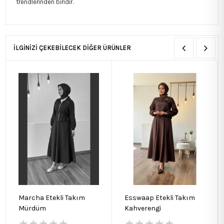
trendlerinden biridir.
İLGİNİZİ ÇEKEBİLECEK DİĞER ÜRÜNLER
Marcha Etekli Takım
Esswaap Etekli Takım
Mürdüm
Kahverengi
★
★
★
★
★
★
★
★
★
★