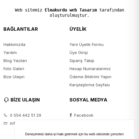
Web sitemiz
Elmakurdu web Tasarım
tarafından
oluşturulmuştur.
BAĞLANTILAR
ÜYELİK
Hakkımızda
Yeni Üyelik Formu
Yardım
Üye Girişi
Blog Yazıları
Sipariş Takip
Foto Galeri
Hesap Numaralarımız
Bize Ulaşın
Ödeme Bildirimi Yapın
Karşılaştırma Sayfası
BİZE ULAŞIN
SOSYAL MEDYA
0 554 442 51 29
Facebook
info@seyanmoda.com
Instagram
Youtube
Deneyiminizi daha iyi hale getirmek için bu web sitesinde çerezleri