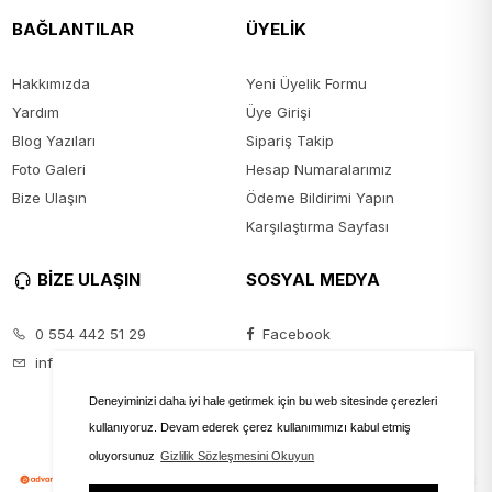
BAĞLANTILAR
ÜYELİK
Hakkımızda
Yeni Üyelik Formu
Yardım
Üye Girişi
Blog Yazıları
Sipariş Takip
Foto Galeri
Hesap Numaralarımız
Bize Ulaşın
Ödeme Bildirimi Yapın
Karşılaştırma Sayfası
BİZE ULAŞIN
SOSYAL MEDYA
0 554 442 51 29
Facebook
info@seyanmoda.com
Instagram
Youtube
Deneyiminizi daha iyi hale getirmek için bu web sitesinde çerezleri
kullanıyoruz. Devam ederek çerez kullanımımızı kabul etmiş
oluyorsunuz
Gizlilik Sözleşmesini Okuyun