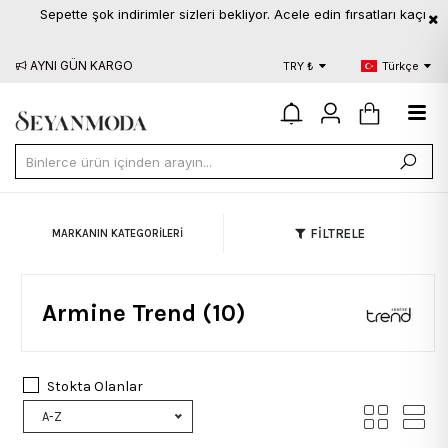
Sepette şok indirimler sizleri bekliyor. Acele edin fırsatları kaçırmayın
AYNI GÜN KARGO
BLOG
S.S.
TRY ₺
Türkçe
FİLTRELE
MARKANIN KATEGORILERI
Armine Trend (10)
Stokta Olanlar
A-Z