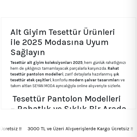
Alt Giyim Tesettür Ürünleri
ile 2025 Modasına Uyum
Sağlayın
Tesettür alt giyim koleksiyonları 2025
, hem günlük rahatlığınızı
hem de şıklığınızı tamamlayacak parçalarla karşınızda.
Rahat
tesettür pantolon modelleri
, zarif detaylarla hazırlanmış
şık
tesettür etek çeşitleri
, konforlu
modern şalvar tasarımları
ve
takım altları SEYAN MODA ayrıcalığıyla online alışverişte sizlerle.
Tesettür Pantolon Modelleri
– Rahatlık ve Şıklık Bir Arada
Yeni sezonda öne çıkan
tesettür pantolon kombin önerileri
,
hem ofis şıklığına hem de günlük stilinize uyum sağlıyor.
Bol
Ücretsiz !! 3000 TL ve Üzeri Alışverişlerde Kargo Ücretsiz !! 
paça tesettür pantolon 2025 trendleri
ve
yüksek bel tesettür
pantolon modelleri
, konforu modayla buluşturuyor.