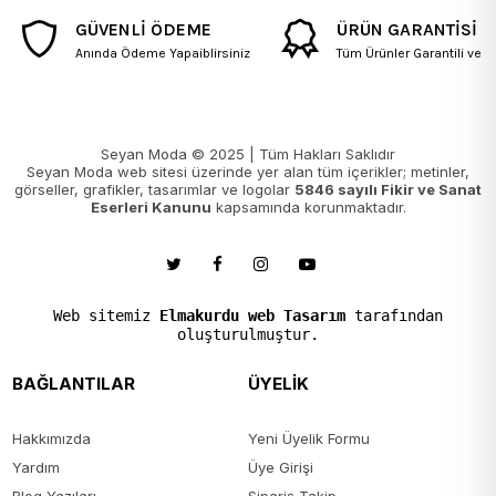
GÜVENLİ ÖDEME
ÜRÜN GARANTİSİ
Tesettür Etek Çeşitleri – Zarif
Anında Ödeme Yapaiblirsiniz
Tüm Ürünler Garantili ve Fa
ve Modern Tasarımlar
Alt giyim tesettür etek modelleri 2025
, uzun ve kloş eteklerden
düz kesim tasarımlara kadar her zevke hitap ediyor. Özellikle
Seyan Moda © 2025 | Tüm Hakları Saklıdır
günlük tesettür etek kombinleri
ve
özel günler için şık
Seyan Moda web sitesi üzerinde yer alan tüm içerikler; metinler,
tesettür etek trendleri
, kullanıcıların en çok tercih ettiği ürünler
görseller, grafikler, tasarımlar ve logolar
5846 sayılı Fikir ve Sanat
arasında yer alıyor.
Eserleri Kanunu
kapsamında korunmaktadır.
Modern Şalvar Alt Giyim
Modelleri – Konforlu ve Şık
Seçenekler
Web sitemiz
Elmakurdu web Tasarım
tarafından
oluşturulmuştur.
Son yıllarda popülerleşen
tesettür şalvar modelleri 2025
BAĞLANTILAR
ÜYELİK
koleksiyonu
, hem spor kombinlerde hem de casual tarzda tercih
ediliyor.
Rahat tesettür şalvar alt giyim ürünleri
modern
çizgilerle yeniden tasarlanıyor.
Hakkımızda
Yeni Üyelik Formu
İndirimli Alt Giyim Tesettür
Yardım
Üye Girişi
Blog Yazıları
Sipariş Takip