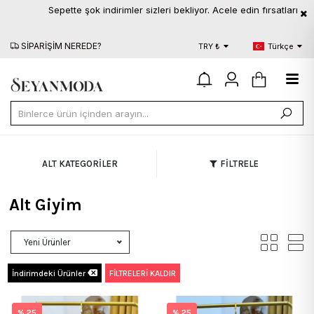
Sepette şok indirimler sizleri bekliyor. Acele edin fırsatları kaçı
E?
AYNI GÜN KARGO
BLOG
TRY ₺
Türkçe
ALT KATEGORİLER
FİLTRELE
Alt Giyim
Yeni Ürünler
İndirimdeki Ürünler
FİLTRELERİ KALDIR
% 25
% 25